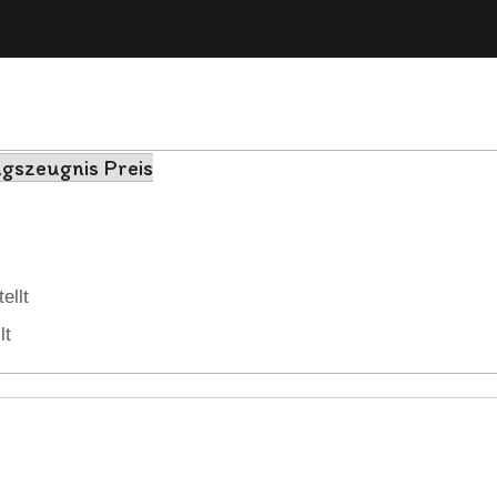
gszeugnis Preis
ellt
lt