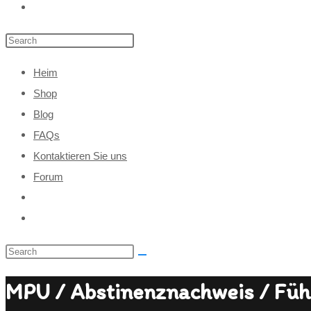
Heim
Shop
Blog
FAQs
Kontaktieren Sie uns
Forum
MPU / Abstinenznachweis / Fü