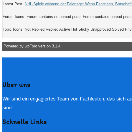
Latest Post:
NHL-Spiele während der Feiertage: Wenn Fanreisen, Botschaf
Forum Icons:
Forum contains no unread posts
Forum contains unread post
Topic Icons:
Not Replied
Replied
Active
Hot
Sticky
Unapproved
Solved
Priv
Powered by wpForo version 3.1.4
Uber uns
Wir sind ein engagiertes Team von Fachleuten, das sich auf 
sind.
Schnelle Links