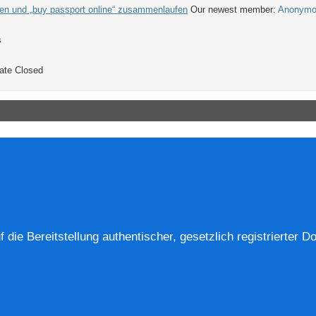
ten und „buy passport online“ zusammenlaufen
Our newest member:
Anonymo
s
ate
Closed
die Bereitstellung authentischer, gesetzlich registrierter D