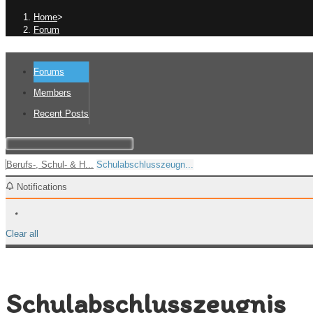
Home
>
Forum
Forums
Members
Recent Posts
Berufs-, Schul- & H...
Schulabschlusszeugn...
Notifications
Clear all
Schulabschlusszeugnis