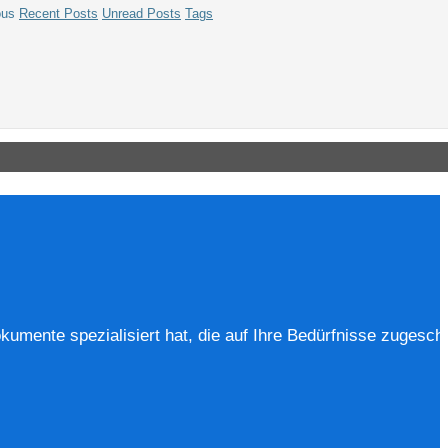
us
Recent Posts
Unread Posts
Tags
okumente spezialisiert hat, die auf Ihre Bedürfnisse zugeschn