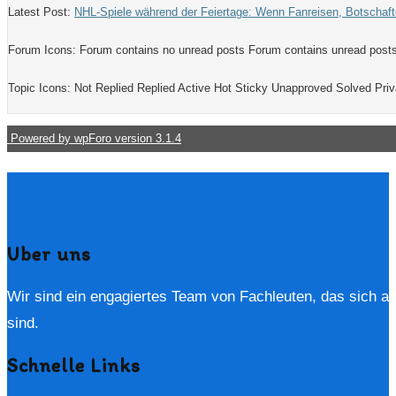
Latest Post:
NHL-Spiele während der Feiertage: Wenn Fanreisen, Botschaf
Forum Icons:
Forum contains no unread posts
Forum contains unread post
Topic Icons:
Not Replied
Replied
Active
Hot
Sticky
Unapproved
Solved
Priv
Powered by wpForo version 3.1.4
Uber uns
Wir sind ein engagiertes Team von Fachleuten, das sich auf 
sind.
Schnelle Links