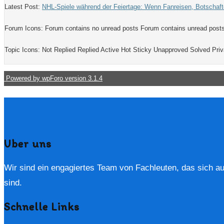
Latest Post:
NHL-Spiele während der Feiertage: Wenn Fanreisen, Botschaf
Forum Icons:
Forum contains no unread posts
Forum contains unread post
Topic Icons:
Not Replied
Replied
Active
Hot
Sticky
Unapproved
Solved
Priv
Powered by wpForo version 3.1.4
Uber uns
Wir sind ein engagiertes Team von Fachleuten, das sich auf 
sind.
Schnelle Links