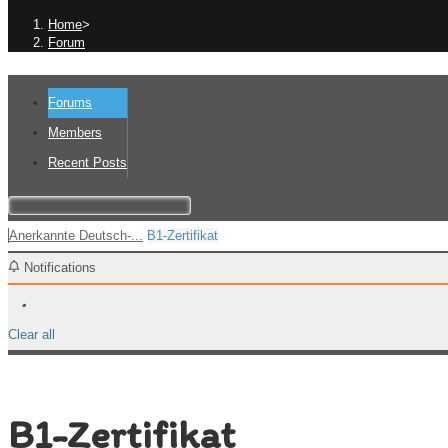
Home
>
Forum
Forums
Members
Recent Posts
Anerkannte Deutsch-...
B1-Zertifikat
Notifications
Clear all
B1-Zertifikat