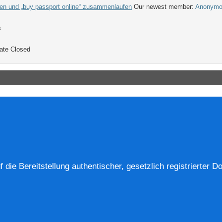
ten und „buy passport online“ zusammenlaufen
Our newest member:
Anonymo
s
ate
Closed
die Bereitstellung authentischer, gesetzlich registrierter D