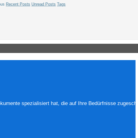
us
Recent Posts
Unread Posts
Tags
okumente spezialisiert hat, die auf Ihre Bedürfnisse zugeschn